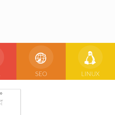
L
SEO
LINUX
ão
mar
 {