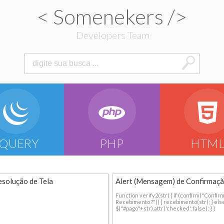
< Somenekers />
Developers Team
JQUERY
PHP
HTM
esolução de Tela
Alert (Mensagem) de Confirmaç
Function verify2(str) { if (confirm("Confir
Recebimento ?")) { recebimento(str); } else
$("#pago"+str).attr('checked', false); } }