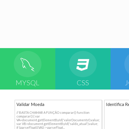
MYSQL
CSS
Validar Moeda
Identifica R
// BASTA CHAMAR A FUNÇÃO comparar() function
comparar() { var
VA=document.getElementById('valorDocumento').value;
var VB=document.getElementById('saldo_atual').value;
if (parseFloat((VA)) > parseFloat...