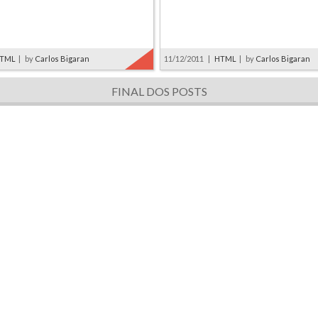
TML
|
by
Carlos Bigaran
11/12/2011
|
HTML
|
by
Carlos Bigaran
FINAL DOS POSTS