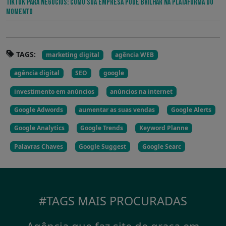
TikTok para Negócios: Como sua Empresa pode Brilhar na Plataforma do
Momento
TAGS:
marketing digital
agência WEB
agência digital
SEO
google
investimento em anúncios
anúncios na internet
Google Adwords
aumentar as suas vendas
Google Alerts
Google Analytics
Google Trends
Keyword Planne
Palavras Chaves
Google Suggest
Google Searc
#TAGS MAIS PROCURADAS
Agência que faz site de graça em