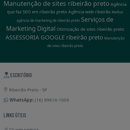
Manutenção de sites ribeirão preto
Agência
que faz SEO em ribeirão preto
Agência web ribeirão
Melhor
Serviços de
agência de marketing de ribeirão preto
Marketing Digital
Otimização de sites ribeirão preto
ASSESSORIA GOOGLE ribeirão preto
Manutenção
de sites ribeirão preto
ESCRITÓRIO
Ribeirão Preto - SP
WhatsApp:
(16) 99616-1009
LINKS ÚTEIS
Quem somos