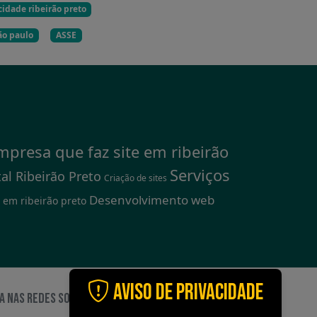
idade ribeirão preto
ão paulo
ASSE
mpresa que faz site em ribeirão
Serviços
al Ribeirão Preto
Criação de sites
Desenvolvimento web
 em ribeirão preto
Aviso de Privacidade
A NAS REDES SOCIAIS