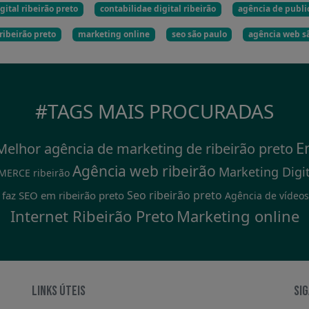
gital ribeirão preto
contabilidae digital ribeirão
agência de public
ribeirão preto
marketing online
seo são paulo
agência web s
#TAGS MAIS PROCURADAS
E
Melhor agência de marketing de ribeirão preto
Agência web ribeirão
Marketing Digit
ERCE ribeirão
Seo ribeirão preto
 faz SEO em ribeirão preto
Agência de vídeos
Internet Ribeirão Preto
Marketing online
LINKS ÚTEIS
SIG