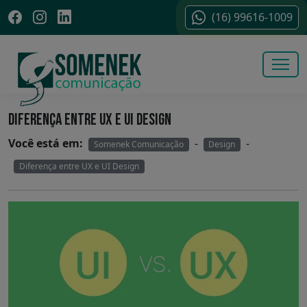
(16) 99616-1009
DIFERENÇA ENTRE UX E UI DESIGN
Você está em:
-
-
Somenek Comunicação
Design
Diferença entre UX e UI Design