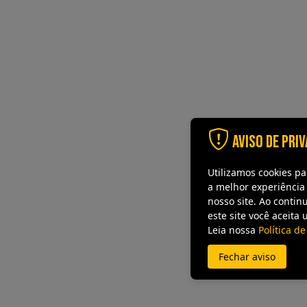
Aviso de Pri
Utilizamos cookies p
a melhor experiência
nosso site. Ao contin
este site você aceita 
Leia nossa
Política d
Fechar aviso