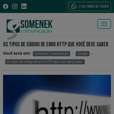
(16) 99616-1009
OS TIPOS DE CÓDIGO DE ERRO HTTP QUE VOCÊ DEVE SABER
Você está em:
-
-
Somenek Comunicação
Google
Os tipos de código de erro HTTP que você deve saber