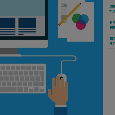
Com
Wha
Imp
Som
Tik
Pla