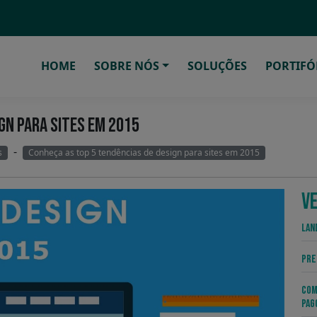
HOME
SOBRE NÓS
SOLUÇÕES
PORTIFÓ
GN PARA SITES EM 2015
-
s
Conheça as top 5 tendências de design para sites em 2015
V
Lan
Pre
Com
Pag