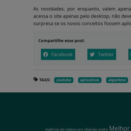
As novidades, por enquanto, valem apena
acessa o site apenas pelo desktop, não dev
surpresa se os novos conceitos fossem apl
Compartilhe esse post:
Facebook
Twitter
TAGS:
youtube
aplicativos
algoritmo
Melhor 
Agência de vídeos em ribeirão preto