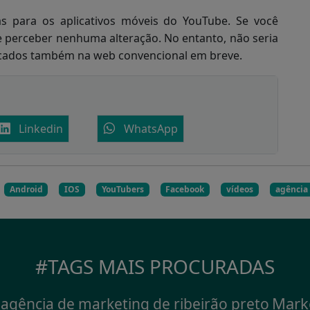
s para os aplicativos móveis do YouTube. Se você
e perceber nenhuma alteração. No entanto, não seria
icados também na web convencional em breve.
Linkedin
WhatsApp
Android
IOS
YouTubers
Facebook
vídeos
agência
#TAGS MAIS PROCURADAS
Mark
agência de marketing de ribeirão preto