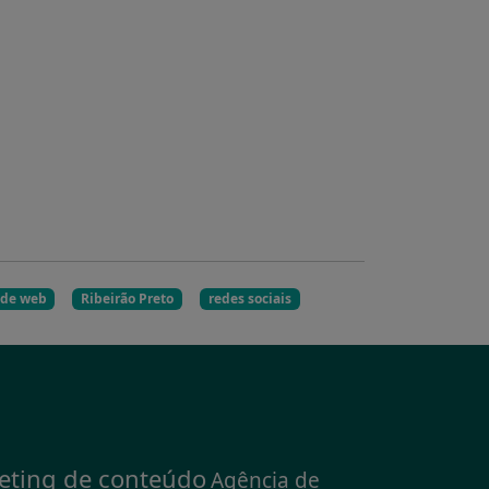
 de web
Ribeirão Preto
redes sociais
eting de conteúdo
Agência de