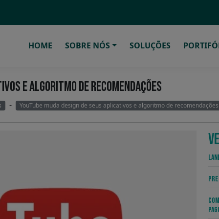
HOME
SOBRE NÓS
SOLUÇÕES
PORTIFÓ
TIVOS E ALGORITMO DE RECOMENDAÇÕES
-
s
YouTube muda design de seus aplicativos e algoritmo de recomendações
V
Lan
Pre
Com
Pag