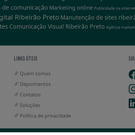
 de comunicação
Marketing online
Publicidade na interne
ital Ribeirão Preto
Manutenção de sites ribeir
ites
Comunicação Visual Ribeirão Preto
Agência market
LINKS ÚTEIS
SIG
Quem somos
Depoimentos
Contatos
Soluções
Política de privacidade